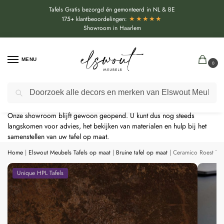
Tafels Gratis bezorgd én gemonteerd in NL & BE
★★★★★
175+ klantbeoordelingen:
Showroom in Haarlem
MENU
0
Door de bouwvakperiode geldt momenteel een extra levertijd van
Zoeken
circa 3 weken bovenop de reguliere levertijd.
Onze showroom blijft gewoon geopend. U kunt dus nog steeds
langskomen voor advies, het bekijken van materialen en hulp bij het
samenstellen van uw tafel op maat.
Home
|
Elswout Meubels Tafels op maat
|
Bruine tafel op maat
|
Ceramico Roest Ta
Unique HPL Tafels