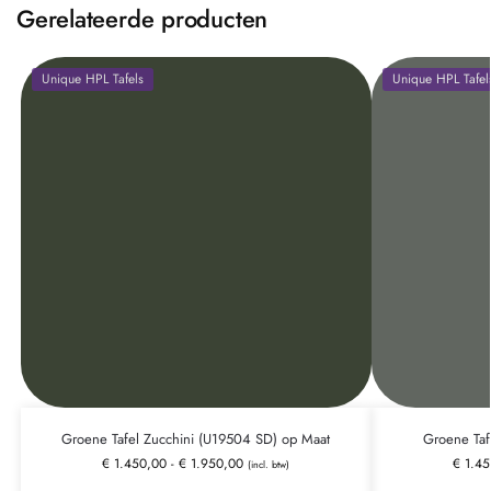
Gerelateerde producten
Unique HPL Tafels
Unique HPL Tafel
Groene Tafel Zucchini (U19504 SD) op Maat
Groene Taf
€
1.450,00
-
€
1.950,00
€
1.45
(incl. btw)