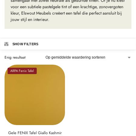
samengaat met zowel neutrale als gedurfde tinten. Of je nu kiest
voor een subtiele pastelgele tint of een krachtige, zonovergoten
kleur, Elswout Meubels creëert een tafel die perfect aansluit bij
jouw stijl en interieur.
SHOW FILTERS
Enig resultaat
ARPA Fenix Tafel
Gele FENIX Tafel Giallo Kashmir