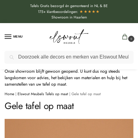
Tafels Gratis bezorgd én gemonteerd in NL & BE
★★★★★
175+ klantbeoordelingen:
Showroom in Haarlem
MENU
0
Door de bouwvakperiode geldt momenteel een extra levertijd van
Zoeken
circa 3 weken bovenop de reguliere levertijd.
Onze showroom blijft gewoon geopend. U kunt dus nog steeds
langskomen voor advies, het bekijken van materialen en hulp bij het
samenstellen van uw tafel op maat.
Home
|
Elswout Meubels Tafels op maat
|
Gele tafel op maat
Gele tafel op maat