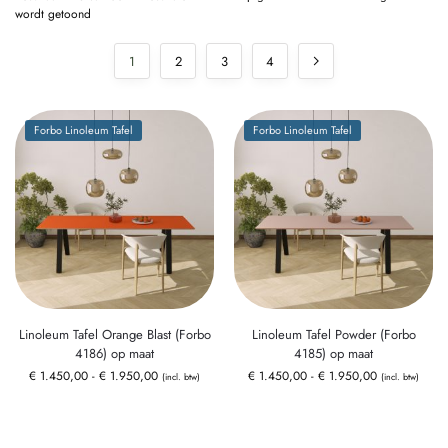
wordt getoond
1
2
3
4
Forbo Linoleum Tafel
Forbo Linoleum Tafel
Linoleum Tafel Orange Blast (Forbo
Linoleum Tafel Powder (Forbo
4186) op maat
4185) op maat
€
1.450,00
-
€
1.950,00
€
1.450,00
-
€
1.950,00
(incl. btw)
(incl. btw)