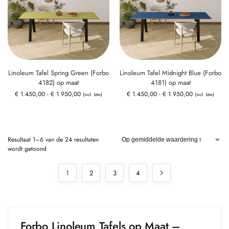
Linoleum Tafel Spring Green (Forbo
Linoleum Tafel Midnight Blue (Forbo
4182) op maat
4181) op maat
€
1.450,00
-
€
1.950,00
€
1.450,00
-
€
1.950,00
(incl. btw)
(incl. btw)
Resultaat 1–6 van de 24 resultaten
wordt getoond
1
2
3
4
Forbo Linoleum Tafels op Maat –