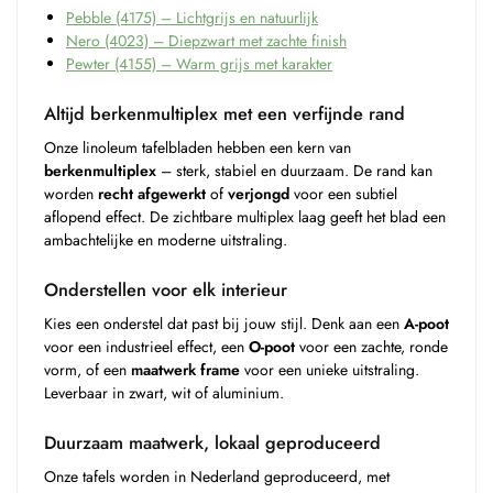
Pebble (4175) – Lichtgrijs en natuurlijk
Nero (4023) – Diepzwart met zachte finish
Pewter (4155) – Warm grijs met karakter
Altijd berkenmultiplex met een verfijnde rand
Onze linoleum tafelbladen hebben een kern van
berkenmultiplex
– sterk, stabiel en duurzaam. De rand kan
worden
recht afgewerkt
of
verjongd
voor een subtiel
aflopend effect. De zichtbare multiplex laag geeft het blad een
ambachtelijke en moderne uitstraling.
Onderstellen voor elk interieur
Kies een onderstel dat past bij jouw stijl. Denk aan een
A-poot
voor een industrieel effect, een
O-poot
voor een zachte, ronde
vorm, of een
maatwerk frame
voor een unieke uitstraling.
Leverbaar in zwart, wit of aluminium.
Duurzaam maatwerk, lokaal geproduceerd
Onze tafels worden in Nederland geproduceerd, met