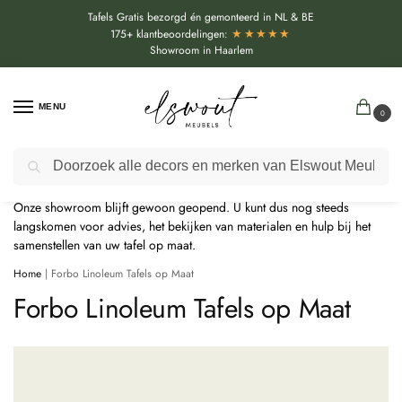
Tafels Gratis bezorgd én gemonteerd in NL & BE
★★★★★
175+ klantbeoordelingen:
Showroom in Haarlem
MENU
0
Door de bouwvakperiode geldt momenteel een extra levertijd van
Zoeken
circa 3 weken bovenop de reguliere levertijd.
Onze showroom blijft gewoon geopend. U kunt dus nog steeds
langskomen voor advies, het bekijken van materialen en hulp bij het
samenstellen van uw tafel op maat.
Home
|
Forbo Linoleum Tafels op Maat
Forbo Linoleum Tafels op Maat