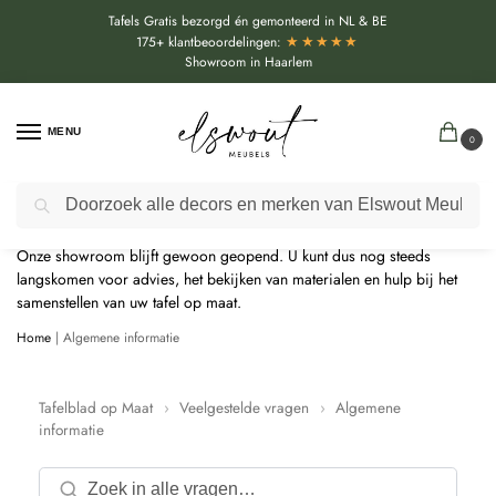
Tafels Gratis bezorgd én gemonteerd in NL & BE
★★★★★
175+ klantbeoordelingen:
Showroom in Haarlem
MENU
0
Door de bouwvakperiode geldt momenteel een extra levertijd van
Zoeken
circa 3 weken bovenop de reguliere levertijd.
Onze showroom blijft gewoon geopend. U kunt dus nog steeds
langskomen voor advies, het bekijken van materialen en hulp bij het
samenstellen van uw tafel op maat.
Home
|
Algemene informatie
Tafelblad op Maat
›
Veelgestelde vragen
›
Algemene
informatie