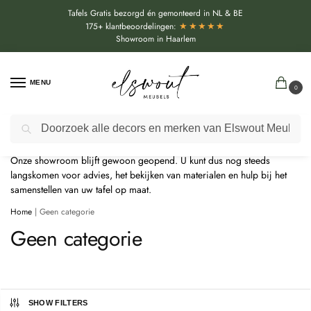
Tafels Gratis bezorgd én gemonteerd in NL & BE
★★★★★
175+ klantbeoordelingen:
Showroom in Haarlem
MENU
0
Door de bouwvakperiode geldt momenteel een extra levertijd van
Zoeken
circa 3 weken bovenop de reguliere levertijd.
Onze showroom blijft gewoon geopend. U kunt dus nog steeds
langskomen voor advies, het bekijken van materialen en hulp bij het
samenstellen van uw tafel op maat.
Home
|
Geen categorie
Geen categorie
SHOW FILTERS