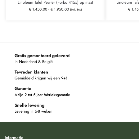
Linoleum Tafel Pewter (Forbo 4155) op maat
Linoleum Taf
€
1.450,00
-
€
1.950,00
€
1.45
(incl. btw)
Gratis gemonteerd geleverd
In Nederland & België
Tevreden klanten
Gemiddeld krijgen wij een 9+!
Garantie
Altijd 2 tot 5 jaar fabrieksgarantie
Snelle levering
Levering in 6-8 weken
Informatie