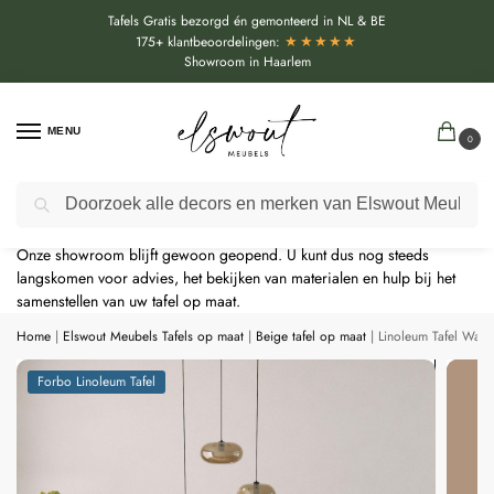
Tafels Gratis bezorgd én gemonteerd in NL & BE
★★★★★
175+ klantbeoordelingen:
Showroom in Haarlem
MENU
0
Door de bouwvakperiode geldt momenteel een extra levertijd van
Zoeken
circa 3 weken bovenop de reguliere levertijd.
Onze showroom blijft gewoon geopend. U kunt dus nog steeds
langskomen voor advies, het bekijken van materialen en hulp bij het
samenstellen van uw tafel op maat.
Home
|
Elswout Meubels Tafels op maat
|
Beige tafel op maat
|
Linoleum Tafel Waln
Forbo Linoleum Tafel