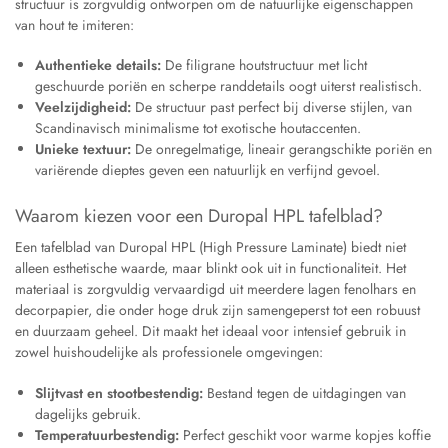
structuur is zorgvuldig ontworpen om de natuurlijke eigenschappen
van hout te imiteren:
Authentieke details:
De filigrane houtstructuur met licht
geschuurde poriën en scherpe randdetails oogt uiterst realistisch.
Veelzijdigheid:
De structuur past perfect bij diverse stijlen, van
Scandinavisch minimalisme tot exotische houtaccenten.
Unieke textuur:
De onregelmatige, lineair gerangschikte poriën en
variërende dieptes geven een natuurlijk en verfijnd gevoel.
Waarom kiezen voor een Duropal HPL tafelblad?
Een tafelblad van Duropal HPL (High Pressure Laminate) biedt niet
alleen esthetische waarde, maar blinkt ook uit in functionaliteit. Het
materiaal is zorgvuldig vervaardigd uit meerdere lagen fenolhars en
decorpapier, die onder hoge druk zijn samengeperst tot een robuust
en duurzaam geheel. Dit maakt het ideaal voor intensief gebruik in
zowel huishoudelijke als professionele omgevingen:
Slijtvast en stootbestendig:
Bestand tegen de uitdagingen van
dagelijks gebruik.
Temperatuurbestendig:
Perfect geschikt voor warme kopjes koffie