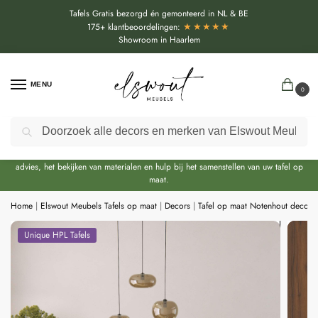
Tafels Gratis bezorgd én gemonteerd in NL & BE
★★★★★
175+ klantbeoordelingen:
Showroom in Haarlem
MENU
0
Zoeken
Door de bouwvakperiode geldt momenteel een extra levertijd van circa 3 weken
bovenop de reguliere levertijd.
Onze showroom blijft gewoon geopend. U kunt dus nog steeds langskomen voor
advies, het bekijken van materialen en hulp bij het samenstellen van uw tafel op
maat.
Home
|
Elswout Meubels Tafels op maat
|
Decors
|
Tafel op maat Notenhout decor
Unique HPL Tafels