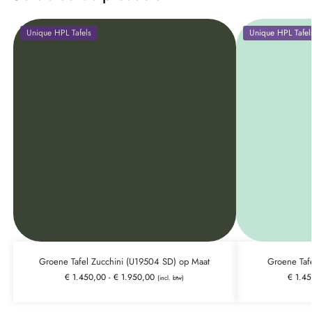
Unique HPL Tafels
Unique HPL Tafel
Groene Tafel Zucchini (U19504 SD) op Maat
Groene Taf
€
1.450,00
-
€
1.950,00
€
1.45
(incl. btw)