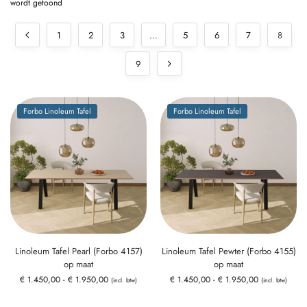
wordt getoond
1
2
3
…
5
6
7
8
9
Forbo Linoleum Tafel
Forbo Linoleum Tafel
Linoleum Tafel Pearl (Forbo 4157)
Linoleum Tafel Pewter (Forbo 4155)
op maat
op maat
€
1.450,00
-
€
1.950,00
€
1.450,00
-
€
1.950,00
(incl. btw)
(incl. btw)