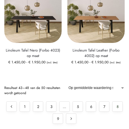
Linoleum Tafel Nero (Forbo 4023)
Linoleum Tafel Leather (Forbo
op maat
4002) op maat
€
1.450,00
-
€
1.950,00
€
1.450,00
-
€
1.950,00
(incl. btw)
(incl. btw)
Resultaat 43–48 van de 50 resultaten
wordt getoond
1
2
3
…
5
6
7
8
9