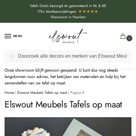
Tafels Gratis bezorgd én gemonteerd in NL & BE
★★★★★
175+ klantbeoordelingen:
Showroom in Haarlem
MENU
0
Door de bouwvakperiode geldt momenteel een extra levertijd van
Zoeken
circa 3 weken bovenop de reguliere levertijd.
Onze showroom blijft gewoon geopend. U kunt dus nog steeds
langskomen voor advies, het bekijken van materialen en hulp bij het
samenstellen van uw tafel op maat.
Home
|
Elswout Meubels Tafels op maat
|
Pagina 8
Elswout Meubels Tafels op maat