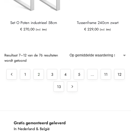
Set O Poten industrieel 58cm
Tussenframe 240cm zwart
€
270,00
€
229,00
(incl. btw)
(incl. btw)
Resultaat 7–12 van de 76 resultaten
wordt getoond
1
2
3
4
5
…
11
12
13
Gratis gemonteerd geleverd
In Nederland & België