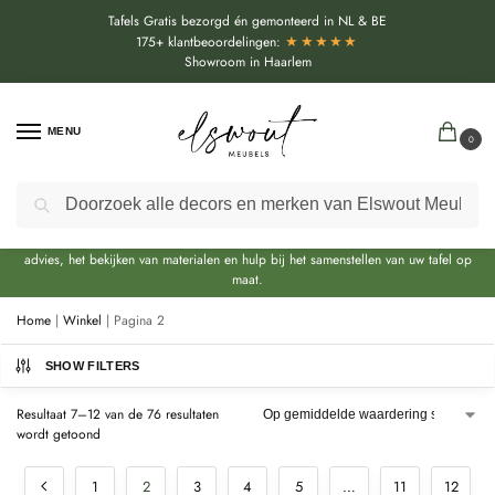
Tafels Gratis bezorgd én gemonteerd in NL & BE
★★★★★
175+ klantbeoordelingen:
Showroom in Haarlem
MENU
0
Zoeken
Door de bouwvakperiode geldt momenteel een extra levertijd van circa 3 weken
bovenop de reguliere levertijd.
Onze showroom blijft gewoon geopend. U kunt dus nog steeds langskomen voor
advies, het bekijken van materialen en hulp bij het samenstellen van uw tafel op
maat.
Home
|
Winkel
|
Pagina 2
SHOW FILTERS
Resultaat 7–12 van de 76 resultaten
wordt getoond
1
2
3
4
5
…
11
12