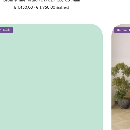
Groene Tafel Kruid (U19027 SD) op Maat
€
1.450,00
-
€
1.950,00
(incl. btw)
 Tafels
Unique HP