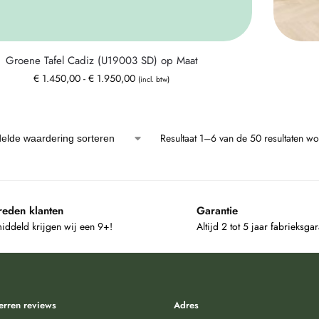
Groene Tafel Cadiz (U19003 SD) op Maat
€
1.450,00
-
€
1.950,00
(incl. btw)
Resultaat 1–6 van de 50 resultaten w
reden klanten
Garantie
ddeld krijgen wij een 9+!
Altijd 2 tot 5 jaar fabrieksgar
erren reviews
Adres