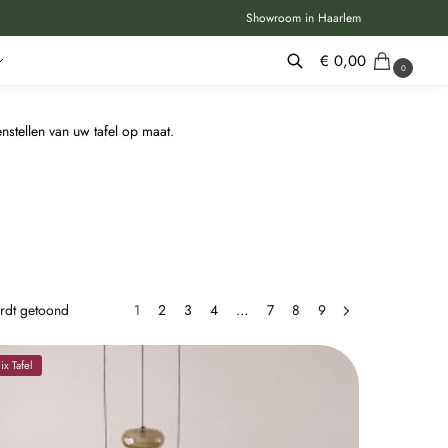
Showroom in Haarlem
€
0,00
0
Zoeken
stellen van uw tafel op maat.
ordt getoond
1
2
3
4
…
7
8
9
x Tafel