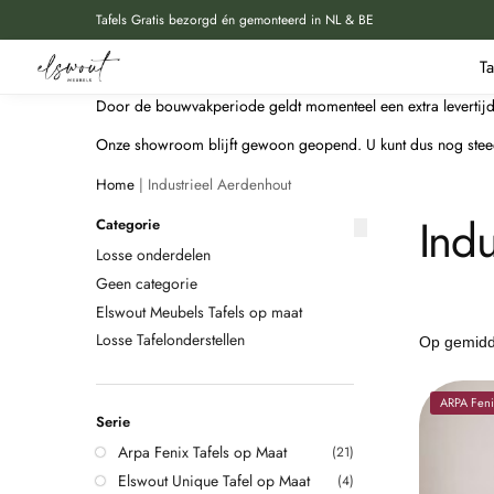
Tafels Gratis bezorgd én gemonteerd in NL & BE
Doorzoek onze producten
T
Door de bouwvakperiode geldt momenteel een extra levertijd 
Onze showroom blijft gewoon geopend. U kunt dus nog steeds 
Home
|
Industrieel Aerdenhout
Ind
Categorie
Losse onderdelen
Geen categorie
Elswout Meubels Tafels op maat
Losse Tafelonderstellen
ARPA Fenix
Serie
Arpa Fenix Tafels op Maat
(21)
Elswout Unique Tafel op Maat
(4)