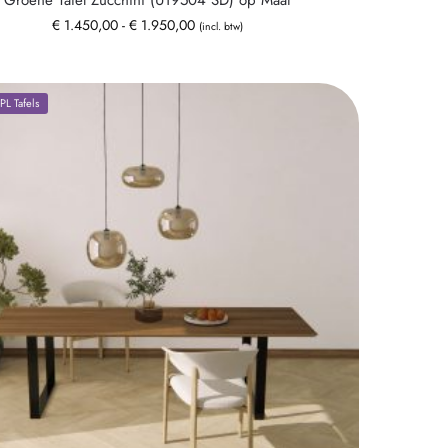
Groene Tafel Zucchini (U19504 SD) op Maat
€
1.450,00
-
€
1.950,00
(incl. btw)
L Tafels