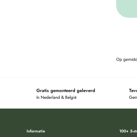
Gratis gemonteerd geleverd
Tev
In Nederland & België
Gemi
Informatie
100+ 5-st