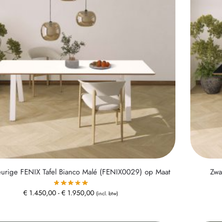
urige FENIX Tafel Bianco Malé (FENIX0029) op Maat
Zwa
€
1.450,00
-
€
1.950,00
(incl. btw)