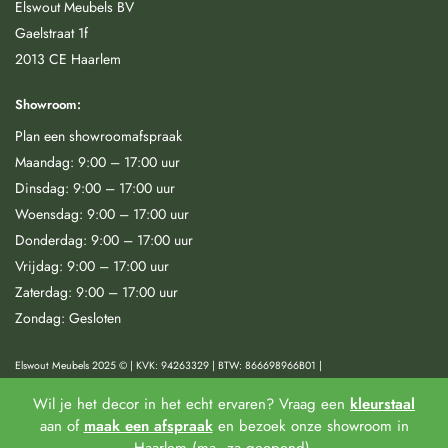
Elswout Meubels BV
Gaelstraat 1f
2013 CE Haarlem
Showroom:
Plan een showroomafspraak
Maandag: 9:00 – 17:00 uur
Dinsdag: 9:00 – 17:00 uur
Woensdag: 9:00 – 17:00 uur
Donderdag: 9:00 – 17:00 uur
Vrijdag: 9:00 – 17:00 uur
Zaterdag: 9:00 – 17:00 uur
Zondag: Gesloten
Elswout Meubels 2025 © | KVK: 94263329 | BTW: 866698966B01 |
Wil je het decor in het echt ervaren? Vraag een
kleurstaal
Algemene voorwaarden
|
Privacy & Cookies |
Herroeping & Klachtenregeling
|
aan of
maak een afspraak
en bezoek onze showroom in