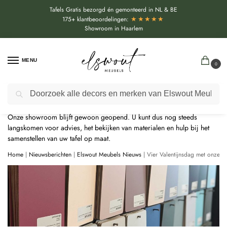
Tafels Gratis bezorgd én gemonteerd in NL & BE
★★★★★
175+ klantbeoordelingen:
Showroom in Haarlem
MENU
0
Door de bouwvakperiode geldt momenteel een extra levertijd van
Zoeken
circa 3 weken bovenop de reguliere levertijd.
Onze showroom blijft gewoon geopend. U kunt dus nog steeds
langskomen voor advies, het bekijken van materialen en hulp bij het
samenstellen van uw tafel op maat.
Home
|
Nieuwsberichten
|
Elswout Meubels Nieuws
|
Vier Valentijnsdag met onze si